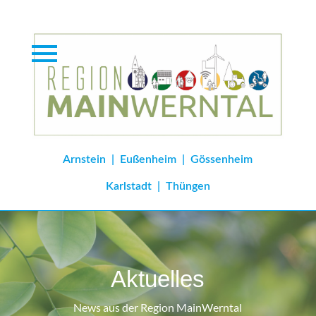
Arnstein
|
Eußenheim
|
Gössenheim
Karlstadt
|
Thüngen
Aktuelles
News aus der Region MainWerntal