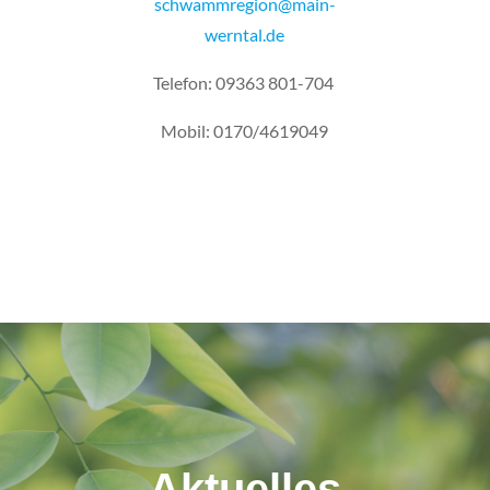
schwammregion@main-
werntal.de
Telefon: 09363 801-704
Mobil: 0170/4619049
Aktuelles