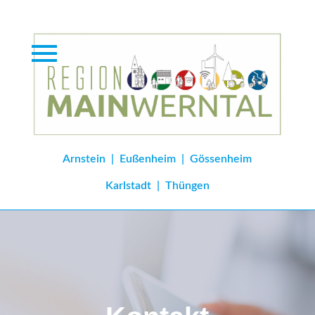
Arnstein
|
Eußenheim
|
Gössenheim
Karlstadt
|
Thüngen